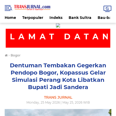
Home
Terpopuler
Indeks
Bank Sultra
Bau-bau
ELAMAT DATANG
›
Bogor
Dentuman Tembakan Gegerkan
Pendopo Bogor, Kopassus Gelar
Simulasi Perang Kota Libatkan
Bupati Jadi Sandera
TRANS JURNAL
Monday, 25 May 2026 | May 25, 2026 WIB