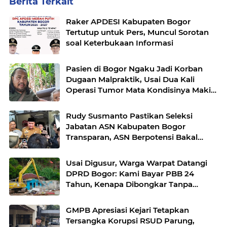
Berita Terkait
Raker APDESI Kabupaten Bogor
Tertutup untuk Pers, Muncul Sorotan
soal Keterbukaan Informasi
Pasien di Bogor Ngaku Jadi Korban
Dugaan Malpraktik, Usai Dua Kali
Operasi Tumor Mata Kondisinya Makin
Parah
Rudy Susmanto Pastikan Seleksi
Jabatan ASN Kabupaten Bogor
Transparan, ASN Berpotensi Bakal
Dapat Kesempatan
Usai Digusur, Warga Warpat Datangi
DPRD Bogor: Kami Bayar PBB 24
Tahun, Kenapa Dibongkar Tanpa
Kejelasan?
GMPB Apresiasi Kejari Tetapkan
Tersangka Korupsi RSUD Parung,