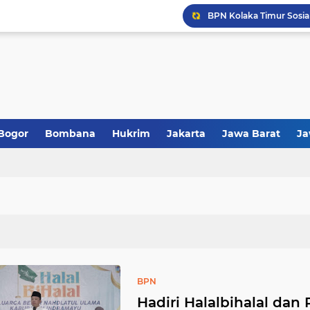
Bogor
Bombana
Hukrim
Jakarta
Jawa Barat
Ja
l
Konut
Link Iklan
Makassar
Muna Barat
Nasion
BPN
Hadiri Halalbihalal dan