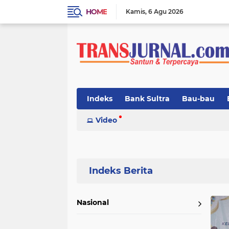
HOME
Kamis
6 Agu 2026
Indeks
Bank Sultra
Bau-bau
Kolaka
Video
Koltim
Konawe
Konse
Pendidikan
Video
Home
Currently Browsing: Hukrim
Nasional