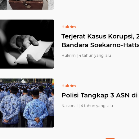
Hukrim
Terjerat Kasus Korupsi,
Bandara Soekarno-Hatta
Hukrim |
4 tahun yang lalu
Hukrim
Polisi Tangkap 3 ASN d
Nasional |
4 tahun yang lalu