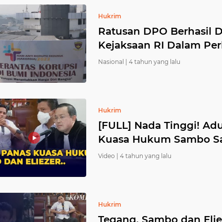
Hukrim
Ratusan DPO Berhasil D
Kejaksaan RI Dalam Per
Nasional |
4 tahun yang lalu
Hukrim
[FULL] Nada Tinggi! Adu
Kuasa Hukum Sambo Saa
Video |
4 tahun yang lalu
Hukrim
Tegang, Sambo dan Elie